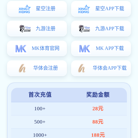
与第三方技术支持商（如推送、云服务）合作时
法律法规要求或监管部门依法调取
五、信息保护措施
平台采用多重防护机制确保世界杯官方网页版-世界杯(中国)服务
中您的数据安全，包括但不限于：
HTTPS 加密传输
权限分级与访问控制
系统审计与异常行为识别
六、用户权利
您拥有以下数据权利：
访问、更正、删除个人信息
申请注销账户或停止使用服务
关闭授权功能如位置服务或通知