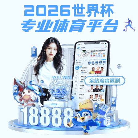
注册入口
隐私政策
一、引言
世界杯官网平台为用户提供便捷、实时的体育赛事内容，在保障
服务体验的同时，我们高度重视个人隐私保护。
二、信息收集范围
我们可能收集以下信息：