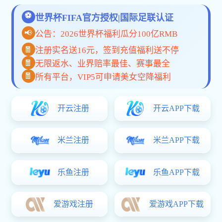
曼联接触吉马良斯要价7000万同
时关注托纳利和安德森