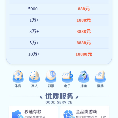
吉马良斯是一位来自葡萄牙的中场球员，他以出色的
技术和战术意识而闻名。在场上，他能够很好的调动
全队，并且具备较强的防守能力和组织进攻的才华。
这样的能力使得他成为各大豪门争相追逐的对象。
在过去几个赛季中，吉马良斯在俱乐部中的表现稳步
提升。他不仅帮助球队赢得了重要比赛，还在个人数
据上也有显著增长，例如助攻次数和传球成功率等都
显示出他的全面能力。因此，以7000万欧元的价格被
看作是合理甚至略显低廉。
然而，对于曼联来说，引入这样一位高水平球员，势
必需要综合考虑球队现有阵容状况以及未来发展规
划。如果能顺利引入吉马良斯，将极大增强中场竞争
力，为球队带来新的活力。