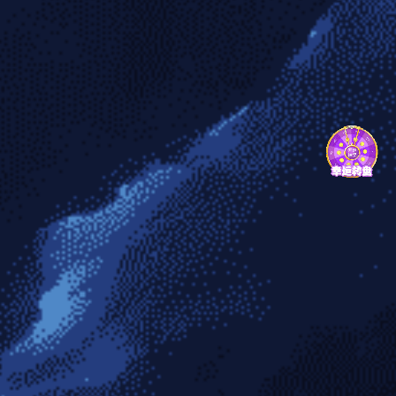
始终团结一致。
，也能增强整体战斗
出最佳水平。
的了解和信任。这对于
声音，应以平常心看
此外，还可以通过自我
于提升个人及整体表