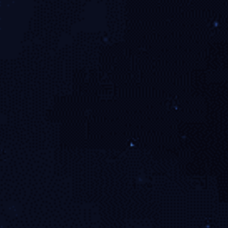
友携手共进，是通向成
造出令人瞩目的成绩。
实现更大的梦想而努力
下一篇：
切尔西祝贺埃托奥45岁生日回顾其