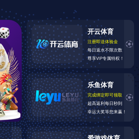
App
公司
体育
注册入口
简介
报道
界杯官网
赛事实时同步
APP
为您带来高速、高清、稳定的观
端访问