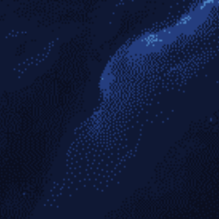
也是一种有效手段。在高强度竞争中，专业心理顾问可以帮助运
高抗压能力。正是这种多元化的方法，使得球员们能够在艰难时
来与新目标
目前经历了一些挑战，但球队依然朝着更高目标努力。他呼吁全
接下来的比赛。每一次挑战都是成长的机会，他们需要用实际行
了从过去比赛中吸取经验教训的重要性。在进入四强之后，更应
中做出相应调整。这对于任何一支志向远大的球队而言，都至关
全队上下同舟共济，就一定能克服眼前的一切困难，实现最终目
相信成功就在前方。
比赛沮丧质疑所做出的回应，不仅展现了他作为领袖角色的重要