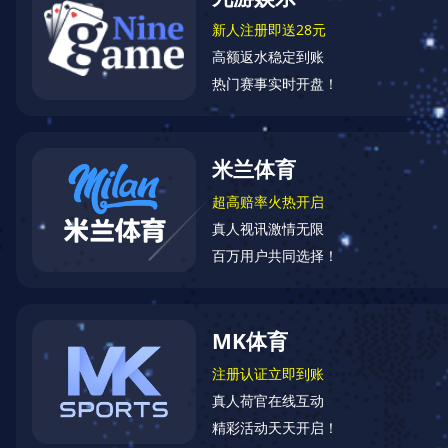
赖斯回应
在近日的一场重要比
而外界的看法并不重
析赖斯这番话的背景