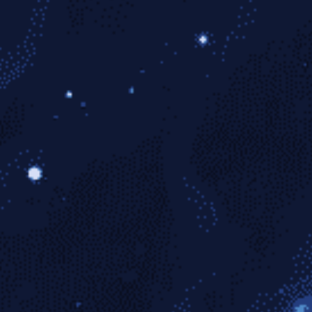
够帮助球员们共同克服困难，无论外部环境如何变化，他们都会
注外部评价，不如专注于内部建设。这不仅有助于提升个人能力
到被重视，并愿意为了共同目标而努力时，整个团队才能够发挥
，教练组也不断强化这种团队意识，通过各种活动增进球员之间
默契配合至关重要，从而让球队在紧张局势中保持冷静。
界质疑的方法
，是每位运动员和教练都必须经历的一课。赖斯认为，对于这些
去迎合舆论只会增加自己的心理负担，不利于发挥真实水平。
选信息，只关注那些有建设性的反馈，而非恶意批评或无端指责。
，从而进行针对性的改进。这是一种积极主动地应对策略，有利