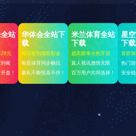
采取的心态调整策略。通过这些分析，希望能为读者提供更深刻
的反应与情绪
会上显得情绪稍显沮丧，这种情绪可理解，因为球队在比赛中的
种负面情绪，用更加积极的态度来面对外界的质疑。他指出，虽
这是值得庆祝的一项成就。
身和队员心理状态的一种调节，也是对外界舆论的一种回应。在
压力，赖斯通过这样的方式，试图减轻队友们所承受的负担，让
名职业运动员，他们必须学会接受各种声音，包括批评和赞美。
场比赛都有其特殊性，不可能总是顺风顺水。
聚力的重要性
质疑，但团队成员之间的信任和支持是无可替代的。在关键时刻