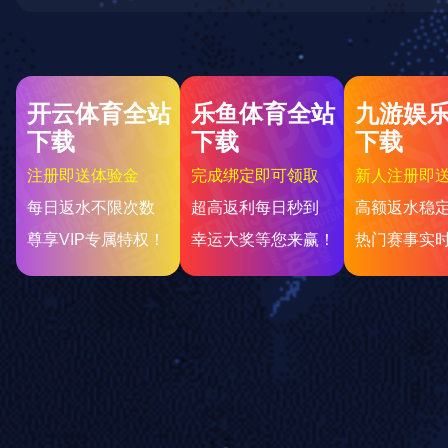
及面对外界质疑时应
1、比赛后
赖斯在赛后新闻发布
而，他迅速转变了这
队已成功晋级四强，
他的表态不仅是对自
常会面临巨大的心理
的目标。
赖斯还表示，作为一
在竞技体育中，每一
2、团队凝
赖斯提到，尽管面临