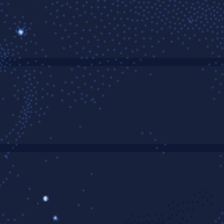
比赛沮丧质疑称我们已进四强外界看
2026-06-06 13:47
101 次阅读
首页
/
体育报道
赛中，赖斯因球队的表现受到外界质疑。他对此发表了回应，强
要。赖斯的话引发了广泛关注，成为媒体和球迷讨论的焦点。本
、意义以及对球队士气的影响。同时，我们也将探讨在压力下如