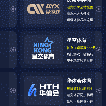
士或成新东家
分析指出，若伦纳德休
面深入探讨这一话题，
势，以及这一转会对联