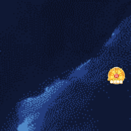
纳德和保罗·乔治这样
队当前策略及未来方
围绕其他核心球员构建
展示出足够的吸引力与
易引入新血还是培养年
盟热火，他不仅能够得
火需要进行一些调整才