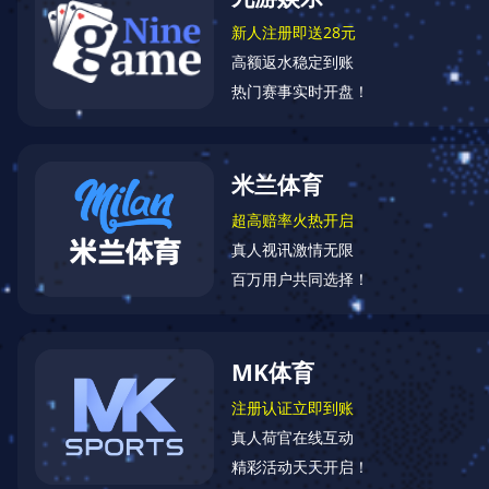
美记分析若
在NBA休赛期即将到
赛期离开快船，热火、
包括伦纳德的职业生