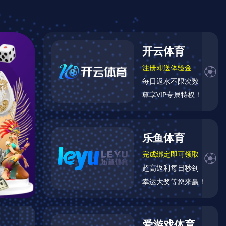
App
公司
体育
注册入口
简介
报道
界杯官网
赛事实时同步
APP
为您带来高速、高清、稳定的观
端访问