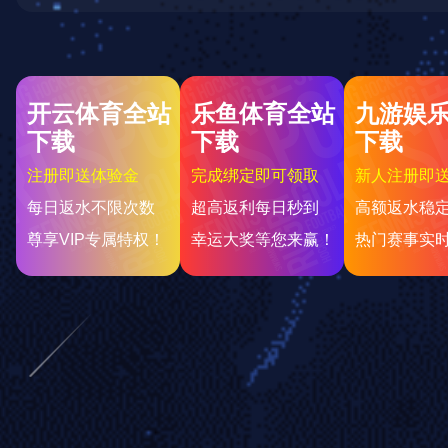
盟格局可能产生的影响
意义。
1、伦纳德
科怀·伦纳德自进入N
奥马刺队选中，并迅速
MVP。随后，他先后
在猛龙期间，伦纳德带
的进攻能力，还凭借
使得他的状态起伏不
如今，随着快船在季
受瞩目，而各大球队
2、快船队