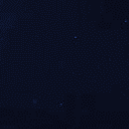
#3
#
亲历世界杯盛宴范弗
骑士队以米切尔为核心内线双
塔与外
-27
推荐
2026-06-30
推荐