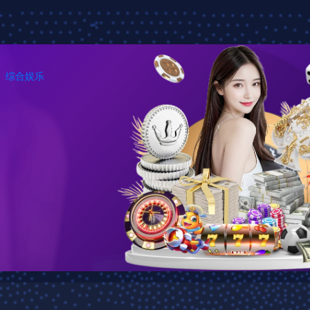
全天更新 ·
世
无论您身在何处，
世界杯官网
赛体验。
下载客户端
网页