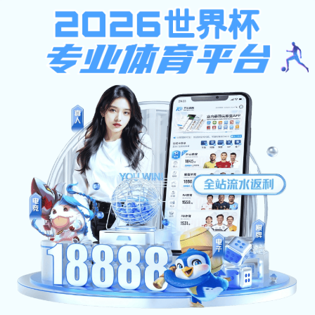
注册入口
全天更新 ·
世界杯官网
赛
事实时同步
无论您身在何处，
世界杯官网APP
为您带来高速、
高清、稳定的观赛体验。
下载客户端
网页端访问