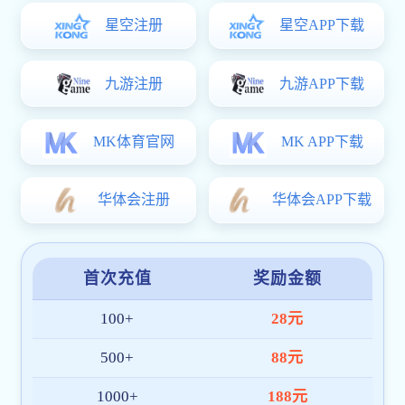
2026-07-02 00:39
50 次阅读
首页
/
体育报道
在体育竞技中，卫冕冠军的身份意味着巨大的压力与
期待。尤其是在系列赛中，主场失利往往会对球队士
气和后续表现产生深远影响。本文将围绕“卫冕冠军面
临考验 主场失利对系列赛影响深远”这一主题，从四
个方面进行详细阐述：首先，分析卫冕冠军所承受的
压力；其次，探讨主场失利对球队士气的影响；接
着，讨论战术调整的重要性；最后，评估观众和舆论
因素如何加重球队负担。通过深入剖析这些方面，我
们将更好地理解卫冕冠军在面对挑战时的复杂心理和
战略选择。