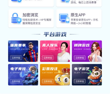
夺冠后往往会经历一段低谷期，因为他们需要不断适
应新的挑战和外部环境，而这一切都给球员带来了额
外负担。在系列赛初期的一场主场失利，无疑是对球
队信心的一次重大打击。
2、主场失利与士气低落
主场作战通常被视为一种优势，因为熟悉的环境和热
情的支持者能够激励球员。然而，当一支卫冕冠军在
主场遭遇失败时，这种反差会极大地打击球队士气。
球员们容易产生自我怀疑，开始怀念过去辉煌时刻而
无法专注于当前比赛。
此外，这样的失利不仅仅是比分上的落后，更是心理
上的崩溃。在随后的比赛中，如果球员未能迅速调整
心态，他们可能会继续受到首战失败阴影的困扰，从