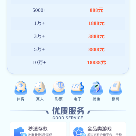
1、卫冕冠军的巨大压力
作为上届赛事的胜者，卫冕冠军无疑成为了大家关注
的焦点。他们不仅要承担来自外界的期望，还需面对
自身对于再次夺冠的渴望。这种双重压力常常让球员
感到紧张，而这种紧张情绪如果不能及时释放，就可
能导致比赛中的失误频发。
此外，竞争对手也会因为卫冕冠军的身份而更加全力
以赴。在每一次交锋中，对方都会竭尽所能地想要击
败这支曾经站在巅峰的队伍。因此，在这样的情况
下，卫冕冠军必须具备良好的心理素质，以应对各种
突发状况。
再者，持续保持优秀状态并非易事。许多球队在成功